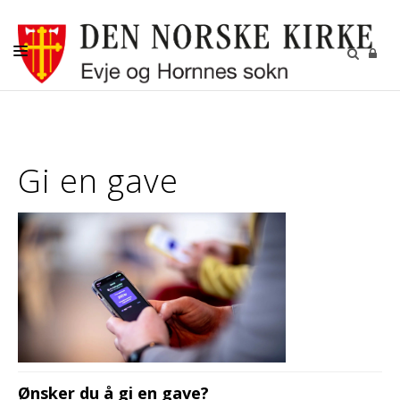
FORSIDE
DÅP-VIGSEL
Gi en gave
BARN, UNGE OG KONFIRMANTER
MENIGHETSARBEID
KYRKJEBLADET
GRAVFERD - GRAVPLASSENE
KIRKENE
KONTAKT OSS
Ønsker du å gi en gave?